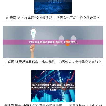
科元网 这 7 样东西“没有保质期”，放再久也不坏，你会保存吗？
广盛网 澳元反弹是假象？出口暴跌、内需熄火，央行降息箭在弦上
启远网 聚焦消保强根基 严守合规促发展——复星保德信人寿山东分