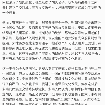
间就消灭了胡氏政权，甚至活捉了胡氏父子。明军顺势占领了安南，
并且建立了交趾城，宣布设立政使司，意味着安南正式成为了明朝的
一个行省。
然而，安南被并入明朝后，局势并非完全平静。明朝的统治并未获得
当地民众的认同，反而激起了强烈的民族反抗情绪。安南人逐渐开始
组织起反抗明军的力量，抵制明朝的统治。尽管战争最终以明朝的胜
利告终，越南被纳入明朝版图，但安南的土地并没有完全服从明朝的
统治。朱棣虽然在北京发布诏令，指派移民40万进入红水三角洲，试
图将越南的土地汉化，并促进文化和语言的融合，但这一计划未能如
愿。相反，这些移民遭遇了安南人的残酷对待，约20万汉人被屠杀，
甚至当地的反叛者还迫使这些移民接受越南的文化教育。
这一事件为今天越南的历史观念奠定了基础，使得越南尽管地理上与
中国接壤，但华人比例极为低微。中国的明朝对安南的统治使两地文
化有所交流，安南接触到了大量的中国科技和文化资料，并向明朝传
送了自己的一些文化书籍，促进了东南亚的文化发展。但在这背后，
安南的民族主义情绪持续滋长。安南人民认为，明朝军队帮助他们驱
逐胡氏，原本是一场正义的战争，但明朝借机收复整个国家，带有明
显的侵略性质。因此，安南的“陈朝后裔”组织起了叛乱，尽管其持续
时间不长，但这一事件使得明朝的统治在安南并未完全扎根。