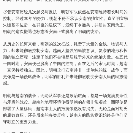
尽管安南历经几次起义与反抗，明朝军队依然在安南维持着长时间的
控制。经过20年的努力，明朝不得不承认安南的独立性。直至明宣宗
朱瞻基即位后，在群臣的建议下，最终下令撤兵，并册封安南为王。
明朝的这次撤退也标志着安南正式脱离了明朝的统治。
从历史的长河来看，明朝的这次征战，耗费了大量的金钱、物资与人
力，却未能彻底控制安南。越南人坚强的民族意识、复杂的地形和长
期的独立历程，注定了他们不会轻易屈服于外来的统治力量。在五代
十国时期，安南便已脱离了中国的控制，而在之后的宋元时期，越南
一直保持着独立。因此，明朝攻打安南并非一场单纯的统一战争，而
更像是一场侵略战争，明军的胜利并未能彻底改变安南人民的民族情
感。
明朝与越南的战争，无论从军事还是政治层面，都是一场充满复杂性
与矛盾的战役。越南的地理环境使得明朝的占领非常艰难，而即使是
部署了大量移民，越南本土人的抵抗依然没有消失。无论是面对胡氏
的腐败政权，还是后来的各类反抗，越南人的民族意识始终是他们坚
守独立的重要力量。