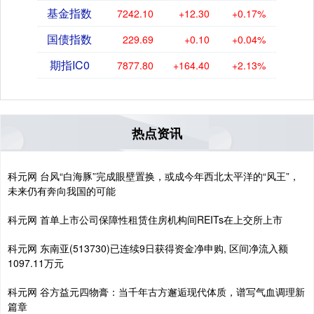
基金指数
7242.10
+12.30
+0.17%
国债指数
229.69
+0.10
+0.04%
期指IC0
7877.80
+164.40
+2.13%
热点资讯
科元网 台风“白海豚”完成眼壁置换，或成今年西北太平洋的“风王”，
未来仍有奔向我国的可能
科元网 首单上市公司保障性租赁住房机构间REITs在上交所上市
科元网 东南亚(513730)已连续9日获得资金净申购, 区间净流入额
1097.11万元
科元网 谷方益元四物膏：当千年古方邂逅现代体质，谱写气血调理新
篇章