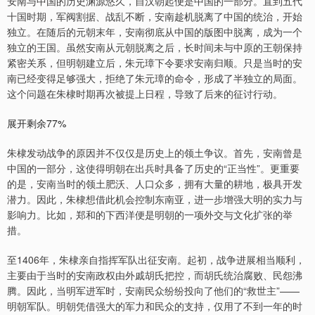
安南与中国的历史渊源悠久，自汉朝起便是中国的一部分。直到五代
十国时期，军阀割据、战乱不断，安南趁机脱离了中国的统治，开始
独立。在随后的元朝末年，安南彻底从中国的版图中脱离，成为一个
独立的王国。虽然安南从元朝脱离之后，长时间未与中原的王朝保持
紧密关系，但明朝建立后，朱元璋下令要求安南归顺。只是当时的安
南已经变得足够强大，拒绝了朱元璋的命令，形成了半独立的局面。
这个问题在朱棣时期再次被提上日程，导致了后来的征讨行动。
展开剩余77%
朱棣发动战争的原因并不仅仅是历史上的领土争议。首先，安南曾是
中国的一部分，这使得明朝在出兵时具备了历史的“正当性”。更重要
的是，安南当时的领土肥沃、人口众多，拥有大量的耕地，极具开发
潜力。因此，朱棣想借此机会控制东南亚，进一步增强大明的实力与
影响力。比如，郑和的下西洋便是明朝的一项外交与文化扩张的举
措。
至1406年，朱棣亲自指挥军队出征安南。起初，战争进展相当顺利，
主要由于当时的安南政权由外戚胡氏把控，而胡氏统治腐败、民怨沸
腾。因此，当明军进军时，安南民众纷纷投向了他们的“救世主”——
明朝军队。明朝凭借强大的军力和民众的支持，仅用了不到一年的时