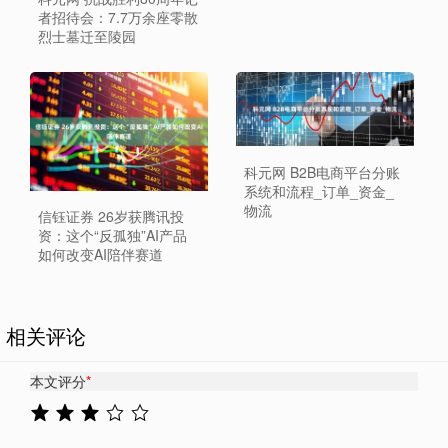
者招待会：7.7万余座零散
烈士墓迁至陵园
科元网 B2B电商平台分账
系统和流程_订单_资金_
物流
信钰证券 26岁获腾讯投
资：这个“反孤独”AI产品
如何改变AI陪伴赛道
相关评论
本文评分
*