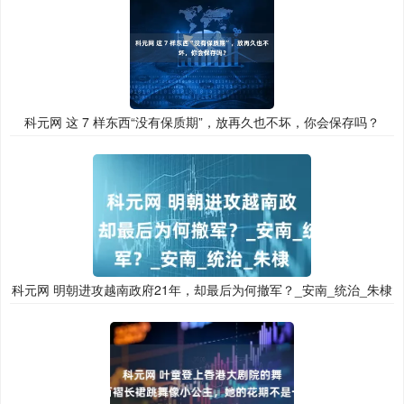
科元网 这 7 样东西“没有保质期”，放再久也不坏，你会保存吗？
科元网 明朝进攻越南政府21年，却最后为何撤军？_安南_统治_朱棣