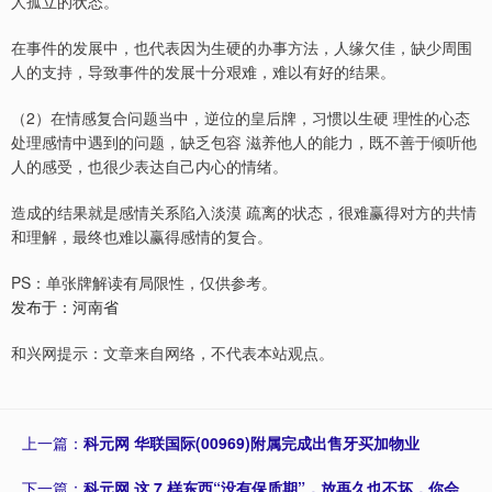
人孤立的状态。
在事件的发展中，也代表因为生硬的办事方法，人缘欠佳，缺少周围
人的支持，导致事件的发展十分艰难，难以有好的结果。
（2）在情感复合问题当中，逆位的皇后牌，习惯以生硬 理性的心态
处理感情中遇到的问题，缺乏包容 滋养他人的能力，既不善于倾听他
人的感受，也很少表达自己内心的情绪。
造成的结果就是感情关系陷入淡漠 疏离的状态，很难赢得对方的共情
和理解，最终也难以赢得感情的复合。
PS：单张牌解读有局限性，仅供参考。
发布于：河南省
和兴网提示：文章来自网络，不代表本站观点。
上一篇：
科元网 华联国际(00969)附属完成出售牙买加物业
下一篇：
科元网 这 7 样东西“没有保质期”，放再久也不坏，你会