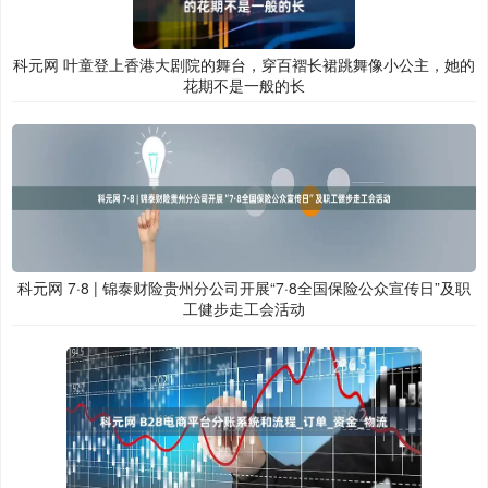
科元网 叶童登上香港大剧院的舞台，穿百褶长裙跳舞像小公主，她的
花期不是一般的长
科元网 7·8 | 锦泰财险贵州分公司开展“7·8全国保险公众宣传日”及职
工健步走工会活动