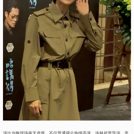
演出当晚现场座无虚席，不仅普通观众热情高涨，连林超贤导演，盖