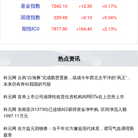
基金指数
7242.10
+12.30
+0.17%
国债指数
229.69
+0.10
+0.04%
期指IC0
7877.80
+164.40
+2.13%
热点资讯
科元网 台风“白海豚”完成眼壁置换，或成今年西北太平洋的“风王”，
未来仍有奔向我国的可能
科元网 首单上市公司保障性租赁住房机构间REITs在上交所上市
科元网 东南亚(513730)已连续9日获得资金净申购, 区间净流入额
1097.11万元
科元网 谷方益元四物膏：当千年古方邂逅现代体质，谱写气血调理新
篇章