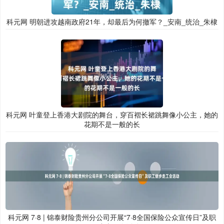
科元网 明朝进攻越南政府21年，却最后为何撤军？_安南_统治_朱棣
科元网 叶童登上香港大剧院的舞台，穿百褶长裙跳舞像小公主，她的
花期不是一般的长
科元网 7·8 | 锦泰财险贵州分公司开展“7·8全国保险公众宣传日”及职