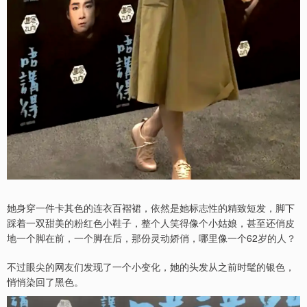
她身穿一件卡其色的连衣百褶裙，依然是她标志性的精致短发，脚下
踩着一双甜美的粉红色小鞋子，整个人笑得像个小姑娘，甚至还俏皮
地一个脚在前，一个脚在后，那份灵动娇俏，哪里像一个62岁的人？
不过眼尖的网友们发现了一个小变化，她的头发从之前时髦的银色，
悄悄染回了黑色。