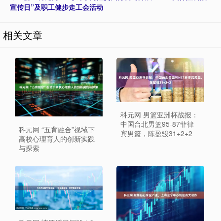
宣传日”及职工健步走工会活动
相关文章
科元网 男篮亚洲杯战报：
中国台北男篮95-87菲律
科元网 “五育融合”视域下
宾男篮，陈盈骏31+2+2
高校心理育人的创新实践
与探索