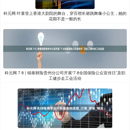
科元网 叶童登上香港大剧院的舞台，穿百褶长裙跳舞像小公主，她的
花期不是一般的长
科元网 7·8 | 锦泰财险贵州分公司开展“7·8全国保险公众宣传日”及职
工健步走工会活动