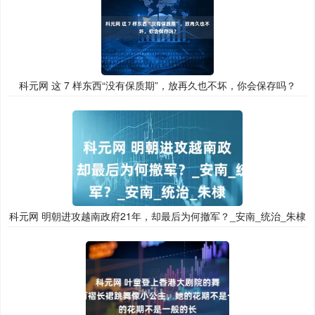
科元网 这 7 样东西“没有保质期”，放再久也不坏，你会保存吗？
科元网 明朝进攻越南政府21年，却最后为何撤军？_安南_统治_朱棣