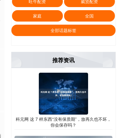
旺牛配资
威贤配资
家庭
全国
-
全部话题标签
推荐资讯
科元网 这 7 样东西“没有保质期”，放再久也不坏，
你会保存吗？
预