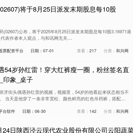
02607)将于8月25日派发末期股息每10股
02607)公布，将于2025年8月25日派发末期股息每10股3.16971港
代表作者本人观点，与和讯网无关....
股票配资平台
日期：07-01
查看：
217
分类：
和兴网
遇54岁孙红雷！穿大红裤瘦一圈，粉丝签名直
_印象_桌子
班牙街头偶遇孙红雷的视频，视频里，54岁的他看起来状态相当不
 当天是他穿了一条非常宽松、颜色鲜亮的红色吊裆裤，搭配....
平台软件
日期：06-30
查看：
142
分类：
和兴网
年6月24日陕西泾云现代农业股份有限公司云阳蔬