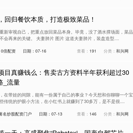
下，回归餐饮本质，打造极致菜品！
重新审视自己，把重点放回菜品本身。毕竟，没了酒水撑场面，菜品
会再来的关键。 夫妻肺片 图片 这道夫妻肺片，装盘造型....
10倍配资
日期：07-16
查看：
191
分类：
和兴网
项目真赚钱么：售卖古方资料半年获利超过30
路_流量
，在带娃的间隙，能有一份属于自己的事业？今天想和你聊聊一个宝
传统的护眼小方法，在小红书上就赚到了30多万，是不是很....
著名炒股配资门户
日期：07-13
查看：
146
分类：
和兴网
一天：高盛聚焦“Robotaxi，国产自驾芯片、