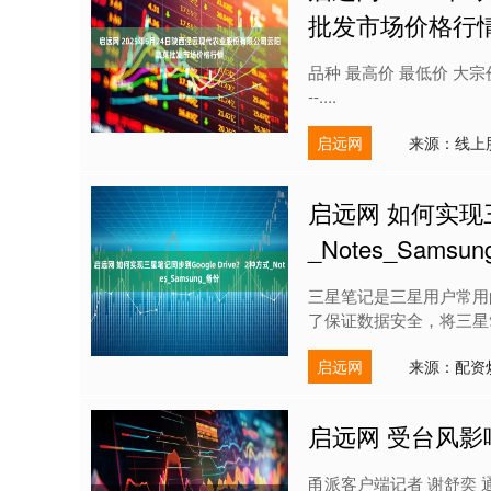
批发市场价格行
品种 最高价 最低价 大宗价 甘薯 --
--....
启远网
来源：线上
启远网 如何实现三星
_Notes_Samsu
三星笔记是三星用户常用
了保证数据安全，将三星笔记同
启远网
来源：配资
启远网 受台风影
甬派客户端记者 谢舒奕 