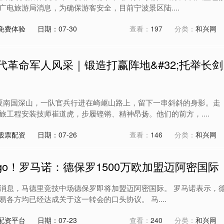
电旅游局消息，为确保游客安全，目前宁波景区陆....
免费体验
日期：07-30
查看：
197
分类：
和兴网
代革命军人风采｜锻造打赢阵地&#32;托举长剑
盛夏南国深山，一队官兵行进在崎岖山路上，留下一串斜斜的身影。走
旅工程安装技师崔道虎，步履铿锵、精神昂扬。他们的前方，....
股票配资
日期：07-26
查看：
146
分类：
和兴网
we go！罗马诺：德保罗1500万欧加盟迈阿密国际
记罗马诺消息，马德里竞技中场德保罗即将加盟迈阿密国际。 罗马诺表示，
各方均已经达成关于这一转会的口头协议。 马....
配资平台
日期：07-23
查看：
240
分类：
和兴网