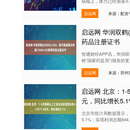
病榻上，体力已经渐渐不支
启远网
来源：配资
启远网 华润双鹤(6
药品注册证书
智通财经APP讯，华润双鹤
称“国家药监局”)颁发的复方氨
启远网
来源：郑州
启远网 北京：1-
元，同比增长5.1
北京市统计局数据显示，1
5.1%；实现利润总额644