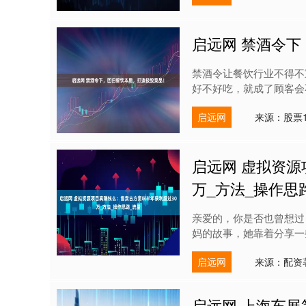
启远网 禁酒令
禁酒令让餐饮行业不得不
好不好吃，就成了顾客会不
启远网
来源：股票
启远网 虚拟资源
万_方法_操作思
亲爱的，你是否也曾想过
妈的故事，她靠着分享一些
启远网
来源：配资
启远网 上海车展第