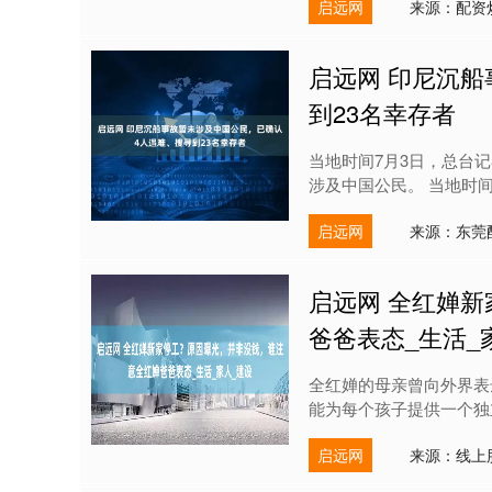
启远网
来源：配资
启远网 印尼沉
到23名幸存者
当地时间7月3日，总台
涉及中国公民。 当地时间
启远网
来源：东莞
启远网 全红婵
爸爸表态_生活_
全红婵的母亲曾向外界表
能为每个孩子提供一个独
启远网
来源：线上