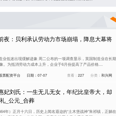
震前夜：贝利承认劳动力市场崩塌，降息大幕将
制造业低迷出现缓解迹象 周二公布的一项调查显示，英国制造业在长
。为抵消劳动力成本上升，企业于6月份提高了产品价格....
股票配资平台
日期：07-07
查看：
227
分类：
和兴网
恭惠妃刘氏：一生无儿无女，年纪比皇帝大，却
礼_公元_合葬
464年）正月十六日，历史上闻名遐迩的“土木堡战神”朱祁镇，正躺