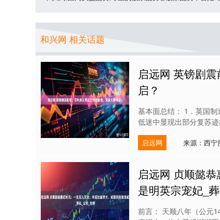
和兴网 相关话题
启远网 英镑剧
启？
基本面总结： 1．英国
低迷中显现出部分复苏迹象
启远网
来源：西宁
启远网 贞顺懿
是明英宗宠妃_葬
前言： 天顺八年（公元1