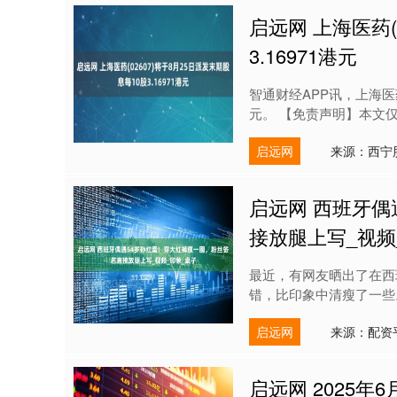
启远网 上海医药(
3.16971港元
智通财经APP讯，上海医药(
元。 【免责声明】本文仅
启远网
来源：西宁
启远网 西班牙偶
接放腿上写_视频
最近，有网友晒出了在西
错，比印象中清瘦了一些。
启远网
来源：配资
启远网 2025