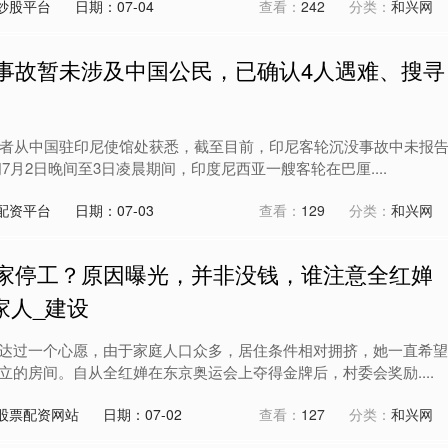
炒股平台
日期：07-04
查看：
242
分类：
和兴网
船事故暂未涉及中国公民，已确认4人遇难、搜寻
记者从中国驻印尼使馆处获悉，截至目前，印尼客轮沉没事故中未报
7月2日晚间至3日凌晨期间，印度尼西亚一艘客轮在巴厘....
配资平台
日期：07-03
查看：
129
分类：
和兴网
新家停工？原因曝光，并非没钱，谁注意全红婵
家人_建设
达过一个心愿，由于家庭人口众多，居住条件相对拥挤，她一直希望
立的房间。自从全红婵在东京奥运会上夺得金牌后，村委会奖励....
股票配资网站
日期：07-02
查看：
127
分类：
和兴网