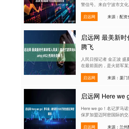
警信号。来自宁波市文化广
启远网
来源：配资
启远网 最美新时
腾飞
人民日报记者 金正波 
在最前面的，是火箭军某
启远网
来源：厦门
启远网 Here 
Here we go！名
保罗加盟迈阿密国际的交易
启远网
来源：兰州