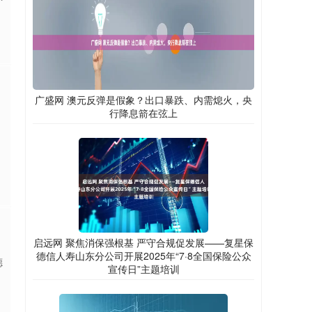
广盛网 澳元反弹是假象？出口暴跌、内需熄火，央
行降息箭在弦上
启远网 聚焦消保强根基 严守合规促发展——复星保
德信人寿山东分公司开展2025年“7·8全国保险公众
德
宣传日”主题培训