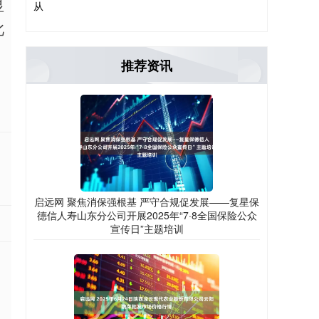
显
从
此
推荐资讯
启远网 聚焦消保强根基 严守合规促发展——复星保
德信人寿山东分公司开展2025年“7·8全国保险公众
宣传日”主题培训