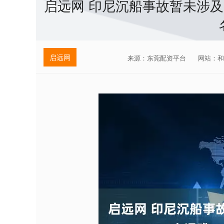
启远网 印尼沉船事故暂未涉及
启远网
来源：东莞配资平台
网站：和