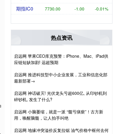
期指IC0
7730.00
-1.00
-0.01%
热点资讯
启远网 苹果CEO库克预警：iPhone、Mac、iPad供
应链短缺加剧! 远超预期
启远网 推进科技型中小企业发展，工业和信息化部
最新部署→
启远网 神话破灭! 光伏龙头亏超600亿, 从印钞机到
碎钞机, 发生了什么?
中
启远网 小脑萎缩，就是一派 “髓亏痰瘀”！古方新
用，唤醒脑髓，让人拍手叫绝
启远网 地缘冲突溢价反复拉锯 油气价格中枢何去何