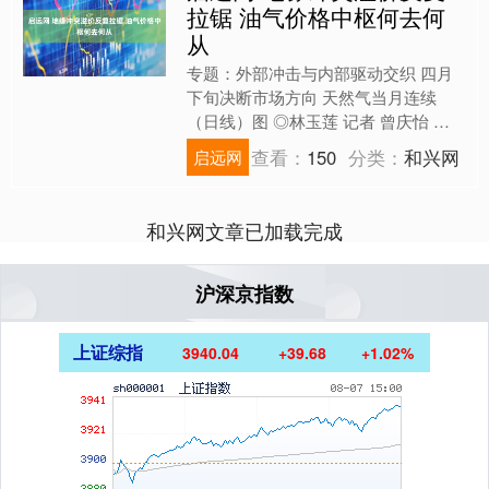
拉锯 油气价格中枢何去何
从
专题：外部冲击与内部驱动交织 四月
下旬决断市场方向 天然气当月连续
（日线）图 ◎林玉莲 记者 曾庆怡 美以
伊冲突持续发酵逾月，我国原油、天然
查看：
150
分类：
和兴网
启远网
气市场被波及。油气领....
和兴网文章已加载完成
沪深京指数
上证综指
3940.04
+39.68
+1.02%