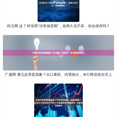
科元网 这 7 样东西“没有保质期”，放再久也不坏，你会保存吗？
广盛网 澳元反弹是假象？出口暴跌、内需熄火，央行降息箭在弦上