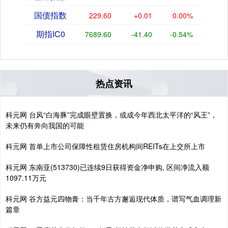
国债指数
229.60
+0.01
0.00%
期指IC0
7691.00
-40.00
-0.52%
热点资讯
科元网 台风“白海豚”完成眼壁置换，或成今年西北太平洋的“风王”，
未来仍有奔向我国的可能
科元网 首单上市公司保障性租赁住房机构间REITs在上交所上市
科元网 东南亚(513730)已连续9日获得资金净申购, 区间净流入额
1097.11万元
科元网 谷方益元四物膏：当千年古方邂逅现代体质，谱写气血调理新
篇章