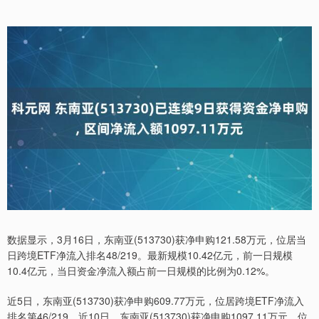
数据显示，3月16日，东南亚(513730)获净申购121.58万元，位居当
日跨境ETF净流入排名48/219。最新规模10.42亿元，前一日规模
10.4亿元，当日资金净流入额占前一日规模的比例为0.12%。
近5日，东南亚(513730)获净申购609.77万元，位居跨境ETF净流入
排名第46/219。近10日，东南亚(513730)获净申购1097.11万元，位