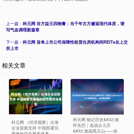
上一篇：
科元网 谷方益元四物膏：当千年古方邂逅现代体质，谱
写气血调理新篇章
下一篇：
科元网 首单上市公司保障性租赁住房机构间REITs在上交
所上市
相关文章
科元网 铭记历史&#32;缅
科元网 （经济观察）出海
怀先烈｜血战台儿庄
企业迎新支持 中国部署完
&#32;激战禹王山——徐
善海外综合服务体系