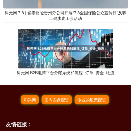
科元网 7·8 | 锦泰财险贵州分公司开展“7·8全国保险公众宣传日”及职
工健步走工会活动
科元网 B2B电商平台分账系统和流程_订单_资金_物流
和兴网
国内实盘配资
专业的股票配资
友情链接：