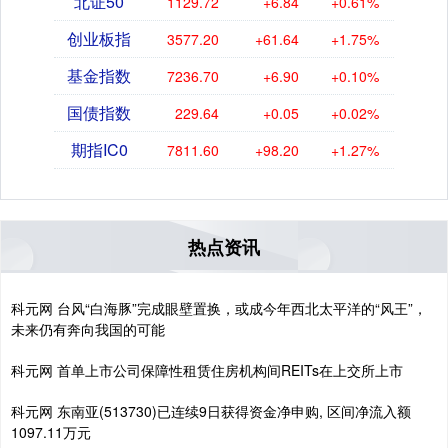
北证50
1129.72
+6.84
+0.61%
创业板指
3577.20
+61.64
+1.75%
基金指数
7236.70
+6.90
+0.10%
国债指数
229.64
+0.05
+0.02%
期指IC0
7811.60
+98.20
+1.27%
热点资讯
科元网 台风“白海豚”完成眼壁置换，或成今年西北太平洋的“风王”，
未来仍有奔向我国的可能
科元网 首单上市公司保障性租赁住房机构间REITs在上交所上市
科元网 东南亚(513730)已连续9日获得资金净申购, 区间净流入额
1097.11万元