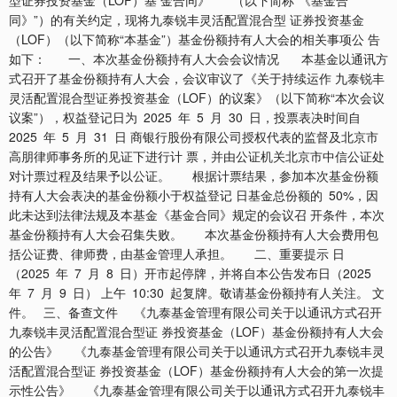
型证券投资基金（LOF）基 金合同》 （以下简称“《基金合
同》”）的有关约定，现将九泰锐丰灵活配置混合型 证券投资基金
（LOF）（以下简称“本基金”）基金份额持有人大会的相关事项公 告
如下： 一、本次基金份额持有人大会会议情况 本基金以通讯方
式召开了基金份额持有人大会，会议审议了《关于持续运作 九泰锐丰
灵活配置混合型证券投资基金（LOF）的议案》（以下简称“本次会议
议案”），权益登记日为 2025 年 5 月 30 日，投票表决时间自
2025 年 5 月 31 日 商银行股份有限公司授权代表的监督及北京市
高朋律师事务所的见证下进行计 票，并由公证机关北京市中信公证处
对计票过程及结果予以公证。 根据计票结果，参加本次基金份额
持有人大会表决的基金份额小于权益登记 日基金总份额的 50%，因
此未达到法律法规及本基金《基金合同》规定的会议召 开条件，本次
基金份额持有人大会召集失败。 本次基金份额持有人大会费用包
括公证费、律师费，由基金管理人承担。 二、重要提示 日
（2025 年 7 月 8 日）开市起停牌，并将自本公告发布日（2025
年 7 月 9 日） 上午 10:30 起复牌。敬请基金份额持有人关注。 文
件。 三、备查文件 《九泰基金管理有限公司关于以通讯方式召开
九泰锐丰灵活配置混合型证 券投资基金（LOF）基金份额持有人大会
的公告》 《九泰基金管理有限公司关于以通讯方式召开九泰锐丰灵
活配置混合型证 券投资基金（LOF）基金份额持有人大会的第一次提
示性公告》 《九泰基金管理有限公司关于以通讯方式召开九泰锐丰