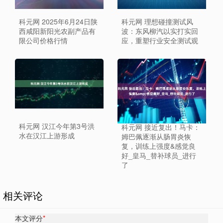
科元网 2025年6月24日陕
科元网 理想碰撞测试风
西咸阳新阳光农副产品有
波：东风柳汽以实打实回
限公司价格行情
应，重塑行业安全测试观
科元网 汉江今年第3号洪
科元网 接近复出！马卡：
水在汉江上游形成
姆巴佩逐渐从肠胃炎恢
复，训练上强度&感觉良
好_皇马_替补球员_进行
了
相关评论
本文评分
*