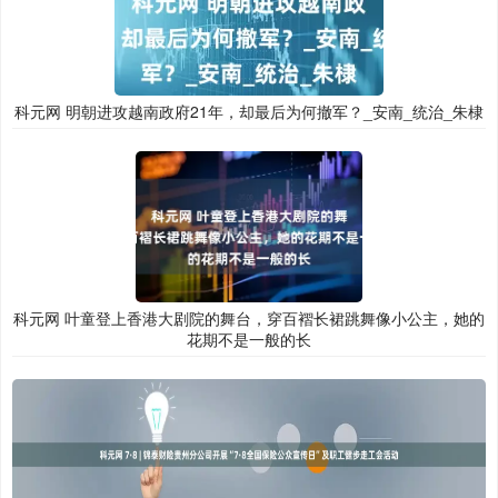
科元网 明朝进攻越南政府21年，却最后为何撤军？_安南_统治_朱棣
科元网 叶童登上香港大剧院的舞台，穿百褶长裙跳舞像小公主，她的
花期不是一般的长