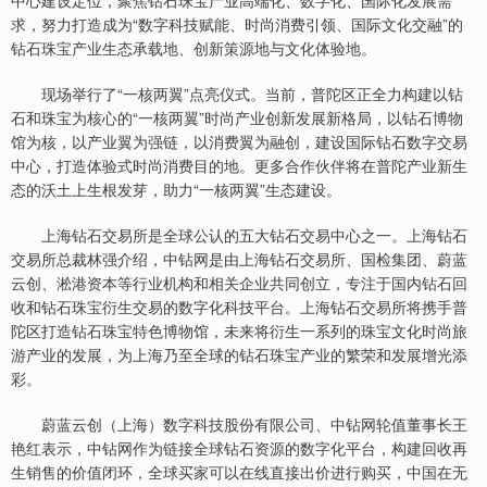
求，努力打造成为“数字科技赋能、时尚消费引领、国际文化交融”的
钻石珠宝产业生态承载地、创新策源地与文化体验地。
现场举行了“一核两翼”点亮仪式。当前，普陀区正全力构建以钻
石和珠宝为核心的“一核两翼”时尚产业创新发展新格局，以钻石博物
馆为核，以产业翼为强链，以消费翼为融创，建设国际钻石数字交易
中心，打造体验式时尚消费目的地。更多合作伙伴将在普陀产业新生
态的沃土上生根发芽，助力“一核两翼”生态建设。
上海钻石交易所是全球公认的五大钻石交易中心之一。上海钻石
交易所总裁林强介绍，中钻网是由上海钻石交易所、国检集团、蔚蓝
云创、淞港资本等行业机构和相关企业共同创立，专注于国内钻石回
收和钻石珠宝衍生交易的数字化科技平台。上海钻石交易所将携手普
陀区打造钻石珠宝特色博物馆，未来将衍生一系列的珠宝文化时尚旅
游产业的发展，为上海乃至全球的钻石珠宝产业的繁荣和发展增光添
彩。
蔚蓝云创（上海）数字科技股份有限公司、中钻网轮值董事长王
艳红表示，中钻网作为链接全球钻石资源的数字化平台，构建回收再
生销售的价值闭环，全球买家可以在线直接出价进行购买，中国在无