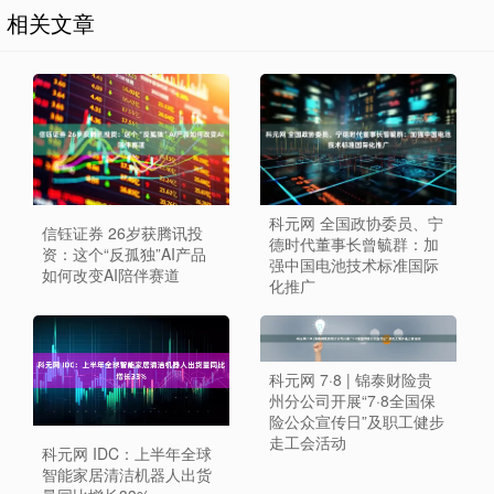
相关文章
科元网 全国政协委员、宁
信钰证券 26岁获腾讯投
德时代董事长曾毓群：加
资：这个“反孤独”AI产品
强中国电池技术标准国际
如何改变AI陪伴赛道
化推广
科元网 7·8 | 锦泰财险贵
州分公司开展“7·8全国保
险公众宣传日”及职工健步
走工会活动
科元网 IDC：上半年全球
智能家居清洁机器人出货