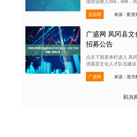
现营业收入356，699，39
启远网
来源：配资
广盛网 凤冈县文
招募公告
点击下面菜单栏进入 凤
强基层文化人才队伍建设，
广盛网
来源：股市
和兴