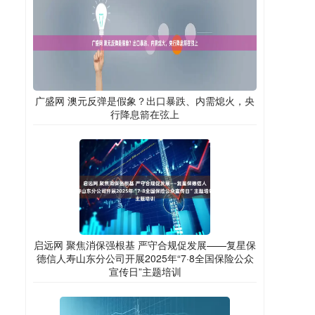
广盛网 澳元反弹是假象？出口暴跌、内需熄火，央
行降息箭在弦上
启远网 聚焦消保强根基 严守合规促发展——复星保
德信人寿山东分公司开展2025年“7·8全国保险公众
宣传日”主题培训