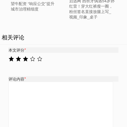
启远网 西班牙偶遇54岁孙
望牛配资 “响应公交”提升
红雷！穿大红裤瘦一圈，
城市治理精细度
粉丝签名直接放腿上写_
视频_印象_桌子
相关评论
本文评分
*
评论内容
*