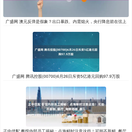
广盛网 澳元反弹是假象？出口暴跌、内需熄火，央行降息箭在弦上
广盛网 腾讯控股(00700)6月26日斥资5亿港元回购97.9万股
正中优配 餐馆内部员工揭秘：点海鲜时注意这些！可能不新鲜_餐厅_