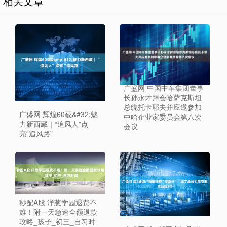
相关文章
广盛网 中国中车集团董事
长孙永才拜会哈萨克斯坦
总统托卡耶夫并应邀参加
广盛网 辉煌60载&#32;魅
中哈企业家委员会第八次
力新西藏｜“追风人”点
会议
亮“追风路”
秒配A股 洋葱学园退费不
难！附一天急速全额退款
攻略_孩子_初三_自习时