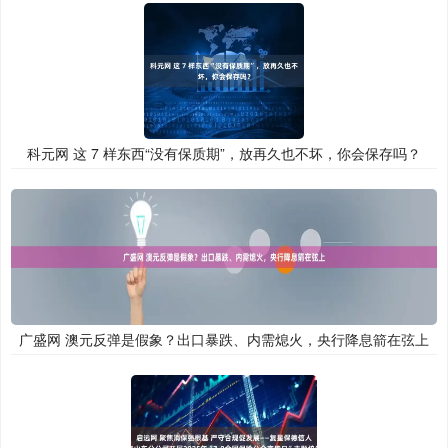
科元网 这 7 样东西“没有保质期”，放再久也不坏，你会保存吗？
广盛网 澳元反弹是假象？出口暴跌、内需熄火，央行降息箭在弦上