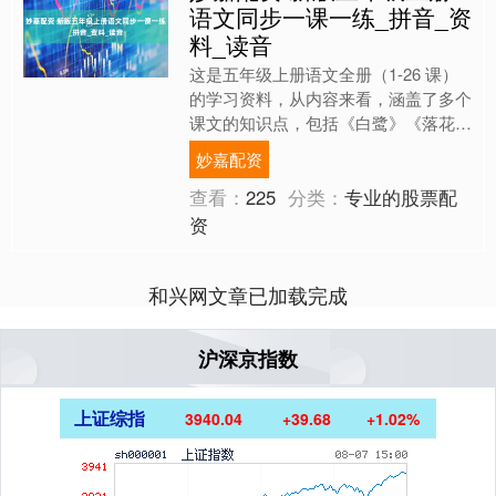
语文同步一课一练_拼音_资
料_读音
这是五年级上册语文全册（1-26 课）
的学习资料，从内容来看，涵盖了多个
课文的知识点，包括《白鹭》《落花
生》《语文新天地》以及《少年中国说
妙嘉配资
（节选）》等。每个部分....
查看：
225
分类：
专业的股票配
资
和兴网文章已加载完成
沪深京指数
上证综指
3940.04
+39.68
+1.02%