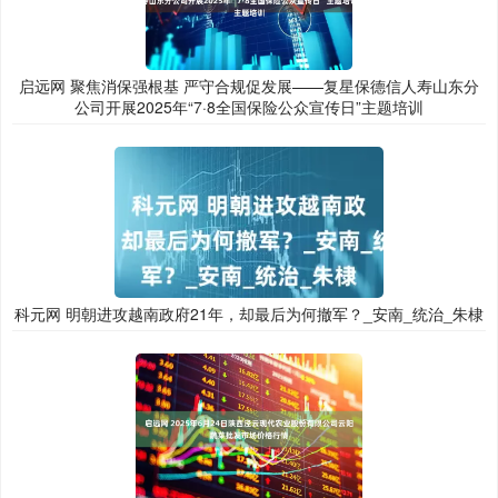
启远网 聚焦消保强根基 严守合规促发展——复星保德信人寿山东分
公司开展2025年“7·8全国保险公众宣传日”主题培训
科元网 明朝进攻越南政府21年，却最后为何撤军？_安南_统治_朱棣