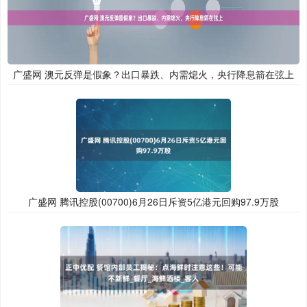
广盛网 澳元反弹是假象？出口暴跌、内需熄火，央行降息箭在弦上
广盛网 腾讯控股(00700)6月26日斥资5亿港元回购97.9万股