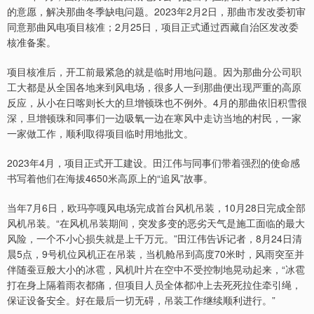
的意愿，解决那曲冬季缺电问题。2023年2月2日，那曲市发改委初审
同意那曲风电项目核准；2月25日，项目正式通过西藏自治区发改委
核准备案。
项目核准后，开工前最紧急的就是临时用地问题。因为那曲分公司职
工大都是从全国各地来到风电场，很多人一到那曲便出现严重的高原
反应，从小在日喀则长大的旦增顿珠也不例外。4月的那曲依旧积雪很
深，旦增顿珠和同事们一边吸氧一边在寒风中走访当地的村民，一家
一家做工作，顺利取得项目临时用地批文。
2023年4月，项目正式开工建设。田江伟与同事们带着强烈的使命感
书写着他们在海拔4650米高原上的“追风”故事。
当年7月6日，欧玛亭嘎风电场完成首台风机吊装，10月28日完成全部
风机吊装。“在风机吊装期间，突发多变的恶劣天气是施工面临的最大
风险，一个不小心损失就是上千万元。”田江伟告诉记者，8月24日清
晨5点，9号机位风机正在吊装，当机舱吊到高度70米时，风雨突至并
伴随蚕豆般大小的冰雹，风机叶片在空中不受控制地晃动起来，“冰雹
打在身上隔着雨衣都痛，但项目人员全体都冲上去死死拉住牵引绳，
保证设备安全。好在最后一切无碍，吊装工作继续顺利进行。”