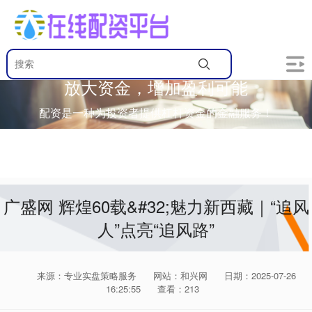
放大资金，增加盈利可能
配资是一种为投资者提供杠杆资金的金融服务！
广盛网 辉煌60载&#32;魅力新西藏｜“追风
人”点亮“追风路”
来源：专业实盘策略服务
网站：和兴网
日期：2025-07-26
16:25:55
查看：213