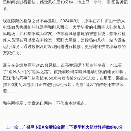
里时间会过得很快，感觉风机里10分钟，地上已一小时。”陈阳告诉记
者。
现在陈阳的检修之路不再孤独。2024年9月，原本在四川凉山一所风
电场做风机维护的张浩宇和刚从西安一大学毕业的扎西等人陆续加入
风电场，并和陈阳成为室友。依靠着风场搭建的智慧系统，陈阳和检
修人员现在可以坐在中控室，紧盯大屏幕，监控场内风机、站内设备
运行情况，通过数据及时发现问题进行检修，更好地守护羌塘草原的
万家灯火。
矗立在羌塘草原的这25台风机，点亮并温暖了那曲的冬夜，也点亮
了“追风人”们的“追风之路”。依托着欧玛亭嘎风电场积累的建设经验，
田江伟与同事们从海拔4650米向着海拔5127米进发，在那里，那曲吉
措100兆瓦风电项目正在进行风机吊装，高原“追风”的传奇还在继续
着……
和兴网提示：文章来自网络，不代表本站观点。
上一篇：
广盛网 NBA名嘴帕金斯：下赛季和火箭对阵得做好80分