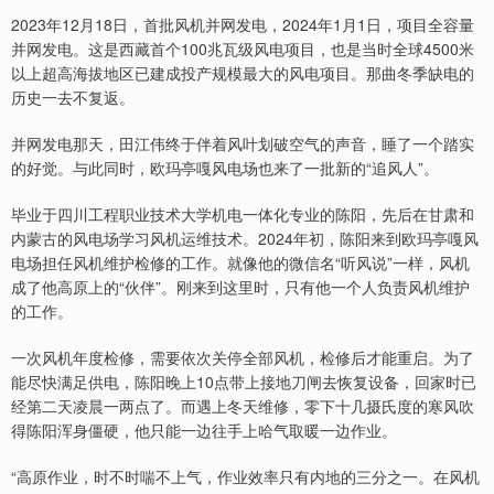
2023年12月18日，首批风机并网发电，2024年1月1日，项目全容量
并网发电。这是西藏首个100兆瓦级风电项目，也是当时全球4500米
以上超高海拔地区已建成投产规模最大的风电项目。那曲冬季缺电的
历史一去不复返。
并网发电那天，田江伟终于伴着风叶划破空气的声音，睡了一个踏实
的好觉。与此同时，欧玛亭嘎风电场也来了一批新的“追风人”。
毕业于四川工程职业技术大学机电一体化专业的陈阳，先后在甘肃和
内蒙古的风电场学习风机运维技术。2024年初，陈阳来到欧玛亭嘎风
电场担任风机维护检修的工作。就像他的微信名“听风说”一样，风机
成了他高原上的“伙伴”。刚来到这里时，只有他一个人负责风机维护
的工作。
一次风机年度检修，需要依次关停全部风机，检修后才能重启。为了
能尽快满足供电，陈阳晚上10点带上接地刀闸去恢复设备，回家时已
经第二天凌晨一两点了。而遇上冬天维修，零下十几摄氏度的寒风吹
得陈阳浑身僵硬，他只能一边往手上哈气取暖一边作业。
“高原作业，时不时喘不上气，作业效率只有内地的三分之一。在风机