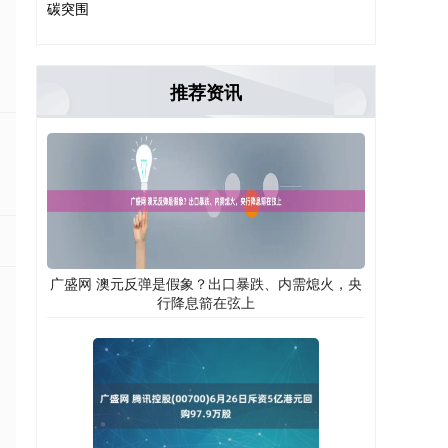
碳突围
推荐资讯
广盛网 澳元反弹是假象？出口暴跌、内需熄火，央
行降息箭在弦上