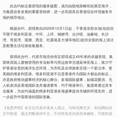
此合约标志着碧瑶的服务版图，成功由陆地策略性拓展至海洋，
为集团业务发展的重要里程碑，进一步巩固其在香港综合环境服务市
场的领导地位。
根据合约，碧瑶将自2025年10月1日起，于香港东部水域(包括但
不限于维多利亚港、中环、上环、铜锣湾、尖沙咀、油麻地、长沙
湾、筲箕湾、观塘、西贡、吐露港及大埔等地区)提供全面的海上清洁
及船隻生活垃圾收集服务。
获得此合约，代表市场充份肯定碧瑶成立45年来的卓越表现。集
团将其陆上废物管理的专业标準与营运效率无缝延伸至海上，致力守
护香港珍贵的海洋生态环境，为市民及全球旅客呈现一个更洁净、更
美丽的维多利亚港。维多利亚港不仅是香港作为国际大都会的标志，
亦是政府推动盛事经济的核心舞台。多项国际盛事，如烟花匯演、无
人机表演及香港国际龙舟邀请赛等，均于维港举行。集团将透过其专
业服务，为合约涵盖的维多利亚港各项盛事提供关键的环境支持，进
一步提升中国香港的国际形象。
【免责声明】本文仅代表作者本人观点，与和讯网无关。和讯网站对
文中陈述、观点判断保持中立，不对所包含内容的准确性、可靠性或