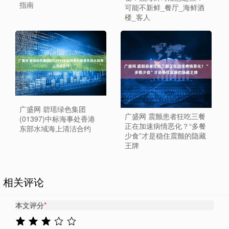
指南
可能不新鲜_餐厅_海鲜酒
楼_客人
广盛网 碧瑶绿色集团
广盛网 震颤患者狂吃三餐
(01397)中标海事处香港
正在加速病情恶化？“多餐
东部水域海上清洁合约
少食”才是稳住震颤的隐藏
王牌
相关评论
本文评分
*