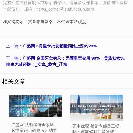
完整性提供任何明示或暗示的保证。请读者仅作参考，并请自行承担
全部责任。邮箱：news_center@staff.hexun.com
和兴网提示：文章来自网络，不代表本站观点。
上一篇：
广盛网 6月重卡批发销量同比上涨约29%
下一篇：
广盛网 金国灭亡实录：完颜皇室被屠 90%，贵族妇女比
靖康之耻还惨！_女真_蒙古_辽东
相关文章
广盛网 法硕考研全攻略：
正中优配 餐馆内部员工揭
必懂常识与研趣考研助力
秘：点海鲜时注意这些！