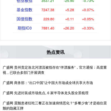
创业板指
3537.21
-25.90
-0.73%
基金指数
7247.38
+5.28
+0.07%
国债指数
229.80
+0.11
+0.05%
期指IC0
7881.40
+26.20
+0.33%
热点资讯
广盛网 贵州贵定洛北河漂流被指存在“伴漂服务”，官方通报：高度重
视，已联合多部门开展调查
广盛网 商务部：“出口中国”让中国大市场成全球共享大市场
广盛网 先进封装成市场焦点, 6 家半导体龙头股全景梳理
广盛网 震颤患者狂吃三餐正在加速病情恶化？“多餐少食”才是稳住震
颤的隐藏王牌