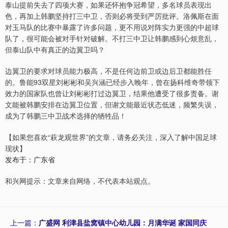
泰山提前失去了四项大赛，如果还怀抱争冠希望，多名球员表现出
色，再加上韩鹏坚持打三中卫，否则必将受到严厉批评。洛佩斯在面
对玉马队的比赛中暴露了许多问题，更不用说对阵实力更强的中超球
队了，很可能会被对手针对破解。不打三中卫让韩鹏感到心烦意乱，
但泰山队中有真正的边翼卫吗？
边翼卫的要求对球员能力极高，不是任何边前卫或边后卫都能胜任
的。鲁能93双星刘彬彬和吴兴涵已经步入晚年，曾在扬科维奇带领下
效力的国家队也曾让刘彬彬打过边翼卫，结果他遭受了很多责备。谢
文能被韩鹏安排在边翼卫位置，但谢文能最近状态低迷，频繁失误，
成为了韩鹏三中卫战术选择的牺牲品！
【如果您喜欢“萩龙观世界”的文章，请务必关注，深入了解中国足球
现状】
发布于：广东省
和兴网提示：文章来自网络，不代表本站观点。
上一篇：
广盛网 利津县盐窝镇中心幼儿园：月满华诞 家国同庆