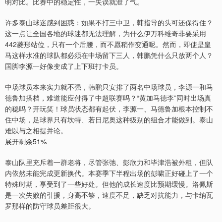
明对比。比赛中的稳定性，一失误就泄了气。
许多泰山球迷感到困惑：如果不打三中卫，韩指导的头可还保得住？
这一点让全国各地的球迷都无法理解，为什么伊万科维奇非要采用
442菱形站位，只有一个后腰，而不愿稍作变通呢。然而，即使是皇
马这样水准的球队都必须在中场留下三人，韩鹏凭什么只放两个人？
国脚李源一好像变成了上下班打卡员。
中场球员本来实力就不强，韩鹏只安排了两名中场球员，李源一和马
德鲁加搭档，难道能应付得了中超联赛吗？“黄加马德李”同时出场真
的稳吗？开玩笑！球员状态都有起伏，李源一、马德鲁加根本控制不
住中场，足球界只有坎特、若日尼奥这种级别的组合才能做到。泰山
难以与之相提并论。
展开剩余51%
泰山队里充斥着一群老将，尽管张弛、彭欣力和毕津浩被外租，但队
内依然未能完成更新换代。本赛季下半程出场的彭啸正好碰上了一个
特殊时期，享受到了一些好处。但他的成长速度比预期缓慢。洛佩斯
是一次失败的引援，身高不够，速度不足，缺乏对抗能力，与卡纳瓦
罗那样的防守球员差距很大。