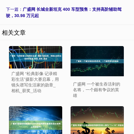
下一篇：
广盛网 长城全新坦克 400 车型预售：支持高阶辅助驾
驶，30.98 万元起
相关文章
广盛网 “松典影像·记录精
彩生活”摄影大赛启幕，用
广盛网 一个被生吞活剥的
镜头谱写生活家的勋章_
名将，一个颇有争议的英
相机_获奖_活动
雄