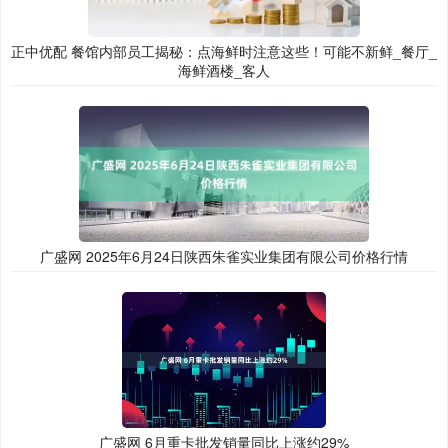
正中优配 餐馆内部员工揭秘：点海鲜时注意这些！可能不新鲜_餐厅_
海鲜酒楼_客人
广盛网 2025年6月24日陕西朱雀实业集团有限公司价格行情
广盛网 6月重卡批发销量同比上涨约29%