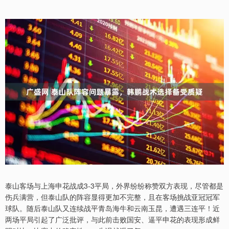
泰山客场与上海申花战成3-3平局，外界纷纷称赞双方表现，尽管都是
伤兵满营，但泰山队的阵容显得更加不完整，且在客场挑战亚冠冠军
球队。随后泰山队又连续战平青岛海牛和云南玉昆，遭遇三连平！近
两场平局引起了广泛批评，与此前击败国安、逼平申花的表现形成鲜