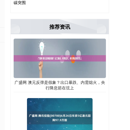
碳突围
推荐资讯
广盛网 澳元反弹是假象？出口暴跌、内需熄火，央
行降息箭在弦上