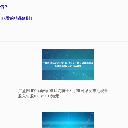
敢信？
我们想看的精品短剧！
广盛网 昭衍新药(06127)将于8月29日派发末期现金
股息每股0.032799港元