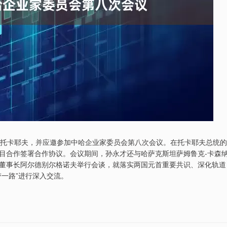
统托卡耶夫，并应邀参加中哈企业家委员会第八次会议。在托卡耶夫总统的
目合作签署合作协议。会议期间，孙永才还与哈萨克斯坦萨姆鲁克-卡森
董事长阿尔德别尔格诺夫举行会谈，就落实两国元首重要共识、深化轨道
一路”进行深入交流。