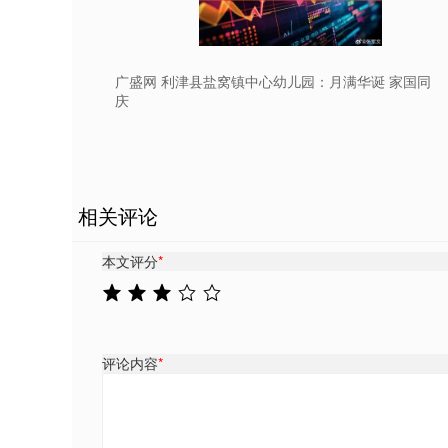
广盛网 利津县盐窝镇中心幼儿园：月满华诞 家国同
庆
相关评论
本文评分
*
评论内容
*