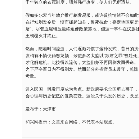
千年独立的衣冠制度，骤然强行改变，使人们无所适从。
假如多尔衮当年放弃推行剃发易服，或许反抗情绪不会如此
在得知剃发令后，愤而抓起知县，誓死抗命；嘉定地区更是
屠”。尽管血腥镇压最终迫使政策落地，但这一事件在汉族
王朝覆灭才终止。
然而，随着时间流逝，人们逐渐习惯了这种发式，昔日的抗
发稍有不慎便触怒龙颜，致使多名太监以“欺君之罪”被处
才化解危机。此技得以流传，太监们亦不再因剃发而丢命。
之下严令百日内不得剃发。然而部分外省官员未遵守，乾隆
考量。
进入民国，辫发再度成为焦点。新政府要求全国剪去辫子，但
会心理与历史记忆的复杂变迁。这段关于头发的历史，既是
发布于：天津市
和兴网提示：文章来自网络，不代表本站观点。