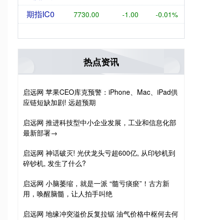
期指IC0
7730.00
-1.00
-0.01%
热点资讯
启远网 苹果CEO库克预警：iPhone、Mac、iPad供
应链短缺加剧! 远超预期
启远网 推进科技型中小企业发展，工业和信息化部
最新部署→
启远网 神话破灭! 光伏龙头亏超600亿, 从印钞机到
碎钞机, 发生了什么?
启远网 小脑萎缩，就是一派 “髓亏痰瘀”！古方新
用，唤醒脑髓，让人拍手叫绝
启远网 地缘冲突溢价反复拉锯 油气价格中枢何去何