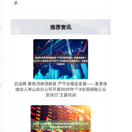
从
推荐资讯
至
痛
启远网 聚焦消保强根基 严守合规促发展——复星保
社
德信人寿山东分公司开展2025年“7·8全国保险公众
宣传日”主题培训