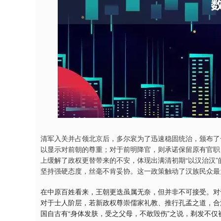
清军入关并占领北京后，多尔衮为了迅速稳固统治，颁布了
以显示对前朝的尊重；对于前明降官，则承诺保留原有官职
上缓解了政权更替带来的不安，体现出满清初期“以汉治汉
坚持强硬态度，丝毫不肯妥协。这一政策触动了汉族民众最
在中原百姓看来，王朝更迭虽属无奈，但并非不可接受。对
对于士人阶层，若新政权尊崇儒家礼教、推行孔孟之道，合
国自古有“身体发肤，受之父母，不敢毁伤”之说，剃发不