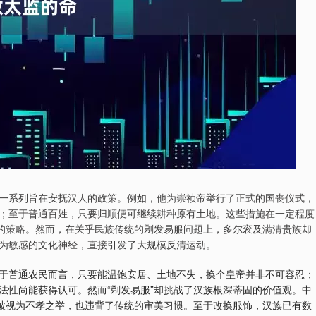
一系列旨在安抚汉人的政策。例如，他为崇祯帝举行了正式的国丧仪式，
；至于普通百姓，只要归顺便可继续耕种原有土地。这些措施在一定程度
”的策略。然而，在关乎民族传统的剃发易服问题上，多尔衮及满清贵族却
为敏感的文化神经，直接引发了大规模反清运动。
于普通农民而言，只要能温饱安居、土地不失，换个皇帝并非不可容忍；
法性尚能获得认可。然而“剃发易服”却挑战了汉族根深蒂固的价值观。中
仅被视为不孝之举，也违背了传统的审美习惯。至于改换服饰，汉族已有数