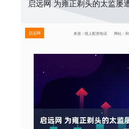
启远网 为雍正剃头的太监屡
启远网
来源：线上配资电话
网站：和