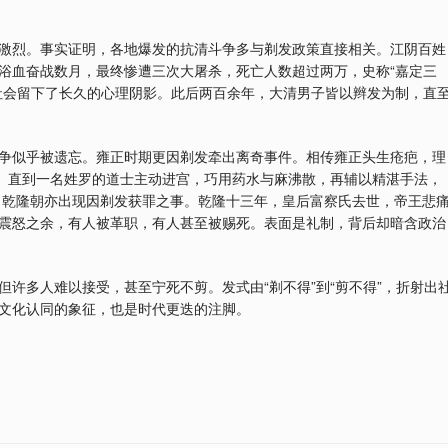
激烈。事实证明，各地爆发的抗清斗争多与剃发政策直接相关。江阴百姓
浴血奋战数月，最终惨遭三次大屠杀，死亡人数超过两万，史称“嘉定三
社会留下了长久的心理阴影。此后两百余年，大清男子皆以辫发为制，直
争似乎被遗忘。雍正时期更因剃发牵出离奇事件。相传雍正头生疮疤，理
死。直到一名姓罗的道士主动进宫，巧用药水与麻沸散，再辅以精湛手法，
 乾隆朝亦出现因剃发获罪之事。乾隆十三年，皇后富察氏去世，帝王悲
震怒之余，有人被革职，有人甚至被赐死。表面是礼制，背后却暗含政治
许多人难以接受，甚至宁死不剪。发式由“剃不得”到“剪不得”，折射出
文化认同的象征，也是时代更迭的注脚。